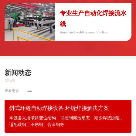
专业生产自动化焊接流水
线
Automated welding assembly line
新闻动态
NEWS
查看更多
斜式环缝自动焊接设备 环缝焊接解决方案
本设备采用倾斜变位结构，可控制熔池形态，减少焊接缺陷，
适配碳钢、不锈钢、合金钢等