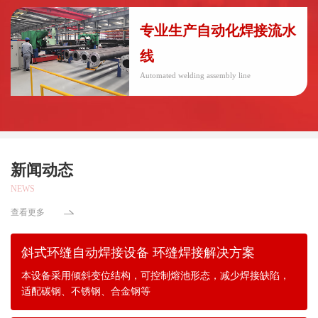
专业生产自动化焊接流水
线
Automated welding assembly line
新闻动态
NEWS
查看更多
斜式环缝自动焊接设备 环缝焊接解决方案
本设备采用倾斜变位结构，可控制熔池形态，减少焊接缺陷，
适配碳钢、不锈钢、合金钢等